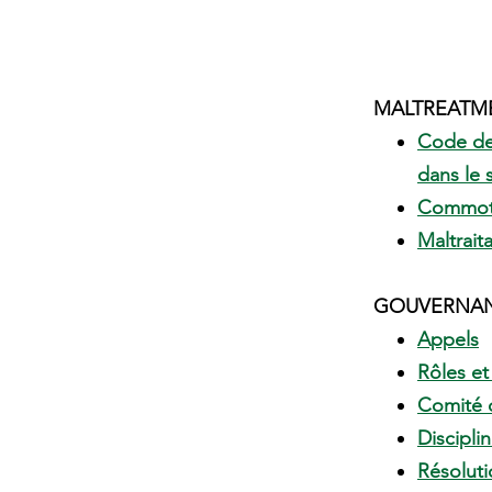
MALTREATM
Code de 
dans le 
Commoti
Maltrait
GOUVERNA
Appels
Rôles et
Comité 
Disciplin
Résoluti