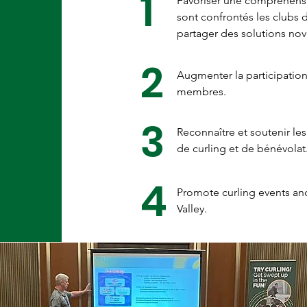
1
Favoriser une compréhens
sont confrontés les clubs d
partager des solutions nov
2
Augmenter la participation
membres.
3
Reconnaître et soutenir les
de curling et de bénévolat
4
Promote curling events and 
Valley.