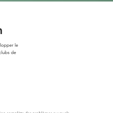
n
lopper le
 clubs de