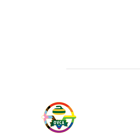
Nous reconnaissons que no
traditionnel non cédé de
Huron-Wendat, Mohawk et
honorons la présence dur
territoire ainsi que les i
reconnaissons les vérités 