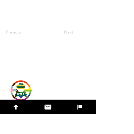
Previous
Next
Liens rapides
Contactez-nous
Trouver un club
Liste des bonspiels
Trouver une équipe
Sport sécuritaire
© 2024 Ottawa Valley Curling Association.
Tous droits réservés. |
Politique de