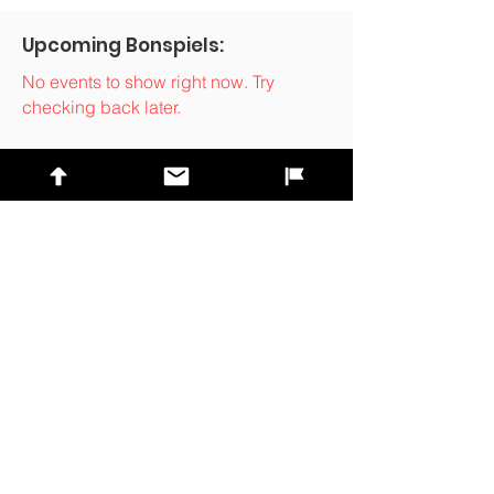
Upcoming Bonspiels:
No events to show right now. Try
checking back later.
Previous
Next
Liens rapides
Contactez-nous
Trouver un club
Liste des bonspiels
Trouver une équipe