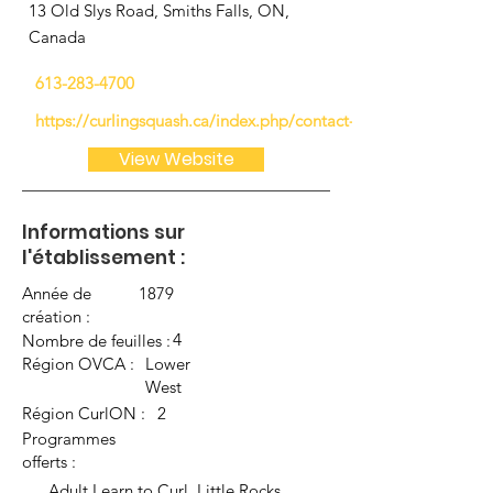
13 Old Slys Road, Smiths Falls, ON,
Canada
613-283-4700
https://curlingsquash.ca/index.php/contact-us-basic
View Website
Informations sur
l'établissement :
Année de
1879
création :
4
Nombre de feuilles :
Région OVCA :
Lower
West
Région CurlON :
2
Programmes
offerts :
Adult Learn to Curl, Little Rocks,