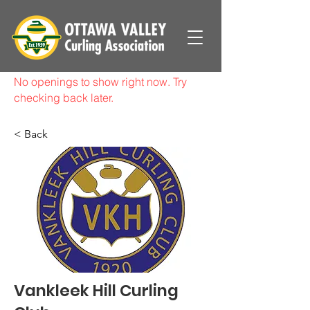
No openings to show right now. Try
checking back later.
< Back
Vankleek Hill Curling