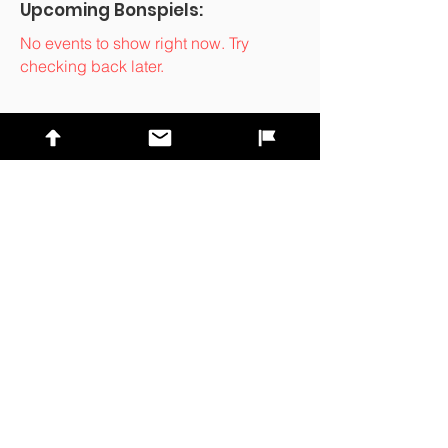
Upcoming Bonspiels:
No events to show right now. Try
checking back later.
Previous
Next
Liens rapides
Contactez-nous
Trouver un club
Liste des bonspiels
Trouver une équipe
Sport sécuritaire